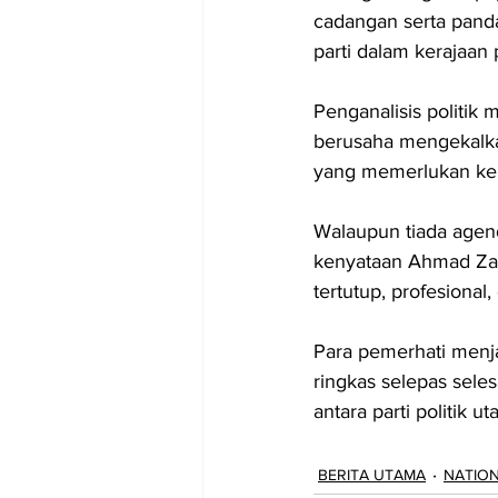
cadangan serta pan
parti dalam kerajaan
Penganalisis politik
berusaha mengekalka
yang memerlukan kerj
Walaupun tiada agen
kenyataan Ahmad Zah
tertutup, profesional
Para pemerhati menj
ringkas selepas sel
antara parti politik u
BERITA UTAMA
NATIO