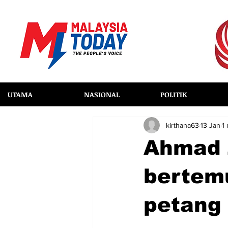
UTAMA
NASIONAL
POLITIK
kirthana63
13 Jan
1
Ahmad 
bertem
petang 