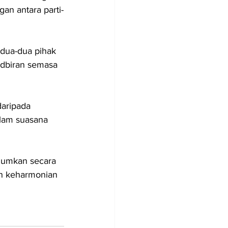
n antara parti-
edua-dua pihak 
dbiran semasa 
aripada 
lam suasana 
mumkan secara 
an keharmonian 