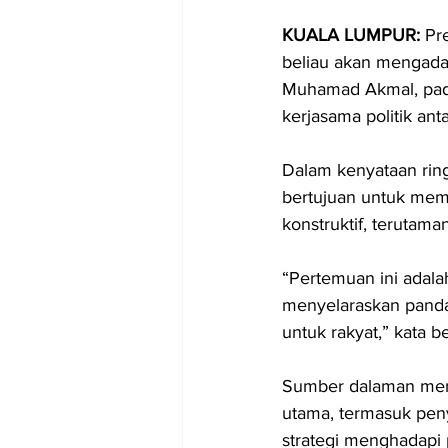
KUALA LUMPUR: 
Pr
beliau akan mengadak
Muhamad Akmal, pada
kerjasama politik ant
Dalam kenyataan rin
bertujuan untuk mem
konstruktif, terutama
“Pertemuan ini adala
menyelaraskan pandan
untuk rakyat,” kata be
Sumber dalaman menj
utama, termasuk pen
strategi menghadapi 