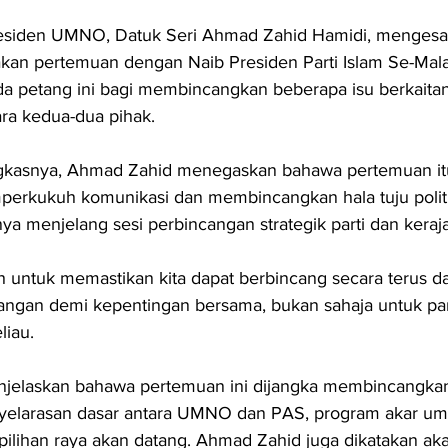
esiden UMNO, Datuk Seri Ahmad Zahid Hamidi, menges
an pertemuan dengan Naib Presiden Parti Islam Se-Malay
 petang ini bagi membincangkan beberapa isu berkaitan 
ara kedua-dua pihak.
gkasnya, Ahmad Zahid menegaskan bahawa pertemuan itu
perkukuh komunikasi dan membincangkan hala tuju politi
nya menjelang sesi perbincangan strategik parti dan keraj
h untuk memastikan kita dapat berbincang secara terus d
gan demi kepentingan bersama, bukan sahaja untuk parti
liau.
elaskan bahawa pertemuan ini dijangka membincangkan
yelarasan dasar antara UMNO dan PAS, program akar umbi
pilihan raya akan datang. Ahmad Zahid juga dikatakan a