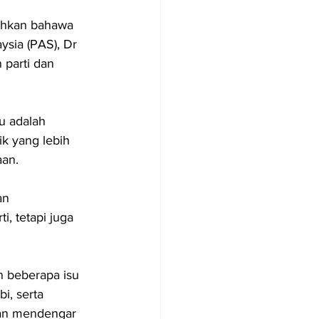
ahkan bahawa 
sia (PAS), Dr 
parti dan 
 adalah 
k yang lebih 
aan.
an 
, tetapi juga 
 beberapa isu 
, serta 
kan mendengar 