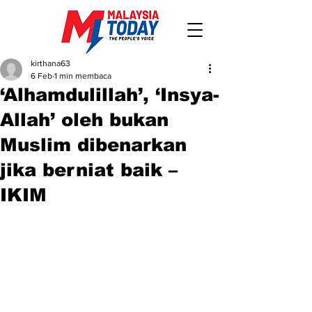
kirthana63
6 Feb
1 min membaca
‘Alhamdulillah’, ‘Insya-
Allah’ oleh bukan
Muslim dibenarkan
jika berniat baik –
IKIM