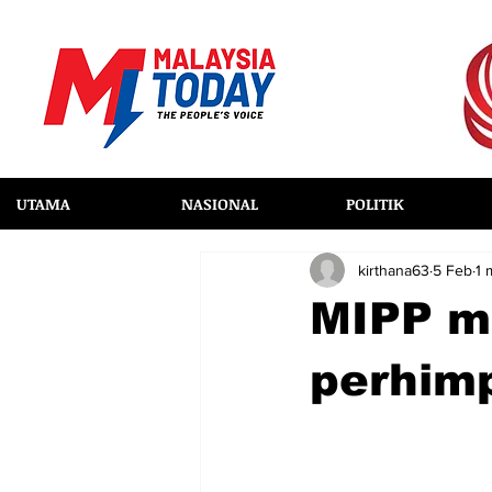
UTAMA
NASIONAL
POLITIK
kirthana63
5 Feb
1 
MIPP m
perhim