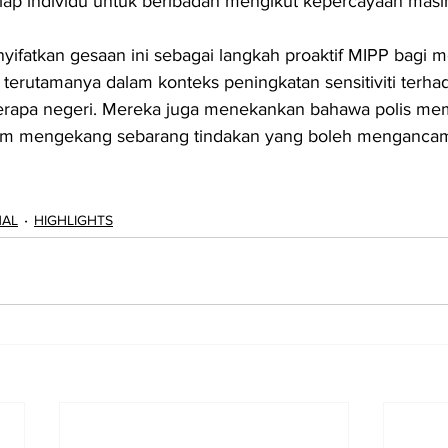
iap individu untuk beribadah mengikut kepercayaan masi
nyifatkan gesaan ini sebagai langkah proaktif MIPP bagi 
terutamanya dalam konteks peningkatan sensitiviti terha
erapa negeri. Mereka juga menekankan bahawa polis m
lam mengekang sebarang tindakan yang boleh mengancam
NAL
HIGHLIGHTS