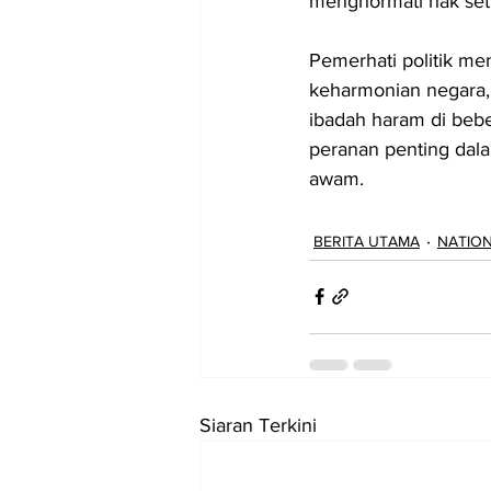
menghormati hak set
Pemerhati politik me
keharmonian negara, 
ibadah haram di beb
peranan penting da
awam.
BERITA UTAMA
NATIO
Siaran Terkini