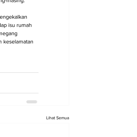
ng-masing.
mengekalkan 
dap isu rumah 
emegang 
 keselamatan 
Lihat Semua