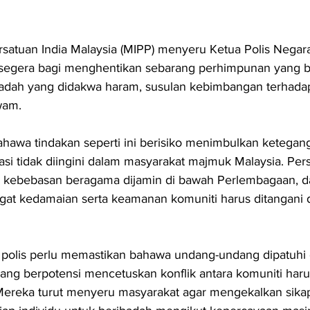
rsatuan India Malaysia (MIPP) menyeru Ketua Polis Negara
segera bagi menghentikan sebarang perhimpunan yang b
dah yang didakwa haram, susulan kebimbangan terhada
wam.
awa tindakan seperti ini berisiko menimbulkan ketegan
i tidak diingini dalam masyarakat majmuk Malaysia. Pers
kebebasan beragama dijamin di bawah Perlembagaan, 
at kedamaian serta keamanan komuniti harus ditangani 
 polis perlu memastikan bahawa undang-undang dipatuhi
g berpotensi mencetuskan konflik antara komuniti harus
Mereka turut menyeru masyarakat agar mengekalkan sikap 