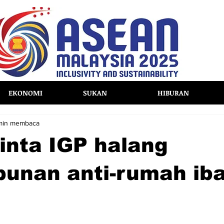
EKONOMI
SUKAN
HIBURAN
min membaca
inta IGP halang
punan anti-rumah ib