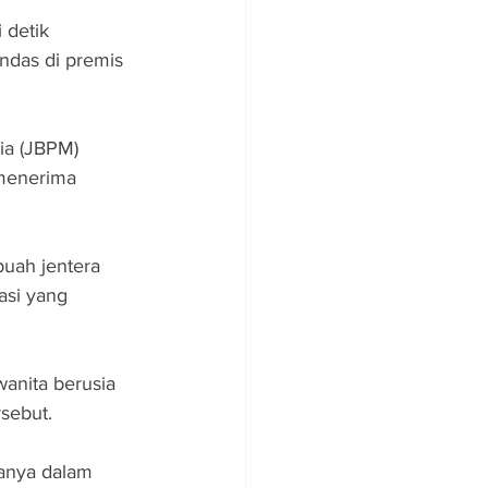
 detik 
ndas di premis 
a (JBPM) 
 menerima 
uah jentera 
asi yang 
anita berusia 
rsebut.
tanya dalam 