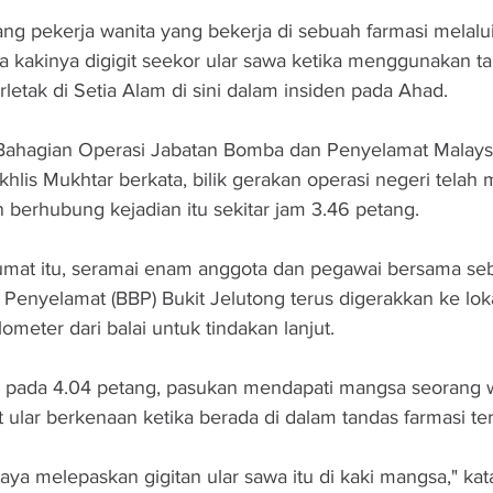
pekerja wanita yang bekerja di sebuah farmasi melalui
kakinya digigit seekor ular sawa ketika menggunakan ta
rletak di Setia Alam di sini dalam insiden pada Ahad.
ahagian Operasi Jabatan Bomba dan Penyelamat Malaysi
lis Mukhtar berkata, bilik gerakan operasi negeri telah
berhubung kejadian itu sekitar jam 3.46 petang.
umat itu, seramai enam anggota dan pegawai bersama seb
 Penyelamat (BBP) Bukit Jelutong terus digerakkan ke lok
kilometer dari balai untuk tindakan lanjut.
asi pada 4.04 petang, pasukan mendapati mangsa seorang w
it ular berkenaan ketika berada di dalam tandas farmasi te
ya melepaskan gigitan ular sawa itu di kaki mangsa," ka