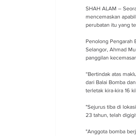
SHAH ALAM – Seorang 
mencemaskan apabila 
perubatan itu yang te
Penolong Pengarah B
Selangor, Ahmad Mukh
panggilan kecemasan 
“Bertindak atas makl
dari Balai Bomba dan
terletak kira-kira 16 
"Sejurus tiba di lok
23 tahun, telah digig
"Anggota bomba berja