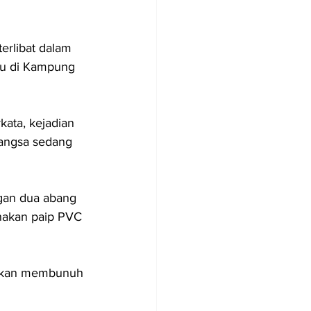
erlibat dalam 
u di Kampung 
ata, kejadian 
mangsa sedang 
gan dua abang 
nakan paip PVC 
 akan membunuh 