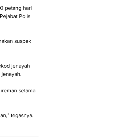
30 petang hari 
ejabat Polis 
nakan suspek 
ekod jenayah 
 jenayah.
direman selama 
n," tegasnya.