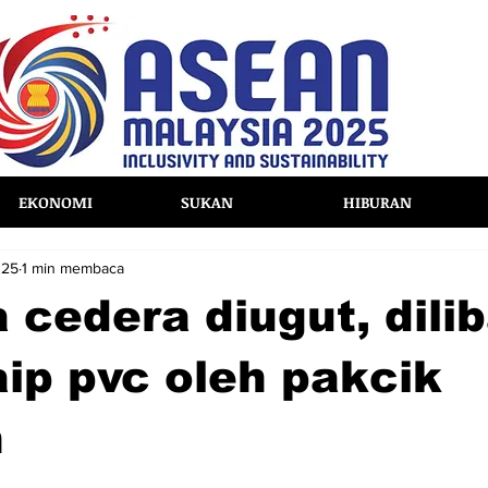
EKONOMI
SUKAN
HIBURAN
025
1 min membaca
cedera diugut, dili
ip pvc oleh pakcik
h