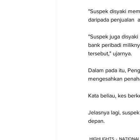
"Suspek disyaki mem
daripada penjualan  a
"Suspek juga disyak
bank peribadi milikn
tersebut," ujarnya.
Dalam pada itu, Pen
mengesahkan penaha
Kata beliau, kes ber
Jelasnya lagi, susp
depan.
HIGHLIGHTS
NATIONAL