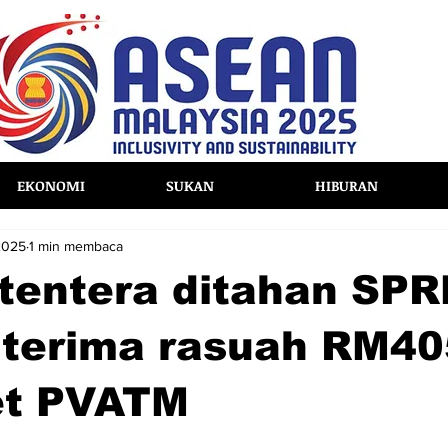
EKONOMI
SUKAN
HIBURAN
2025
1 min membaca
 tentera ditahan SP
 terima rasuah RM40
et PVATM