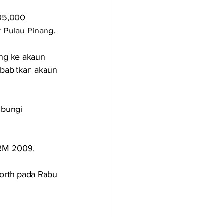
05,000 
r Pulau Pinang.
ng ke akaun 
mbabitkan akaun 
ubungi 
PRM 2009.
orth pada Rabu 