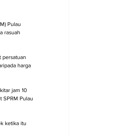
M) Pulau 
a rasuah  
t persatuan 
ripada harga 
itar jam 10 
at SPRM Pulau 
 ketika itu 