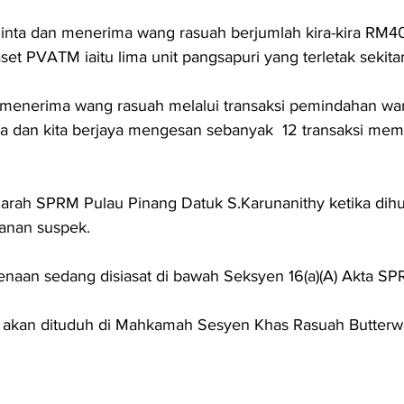
inta dan menerima wang rasuah berjumlah kira-kira RM4
set PVATM iaitu lima unit pangsapuri yang terletak sekita
i menerima wang rasuah melalui transaksi pemindahan wa
ya dan kita berjaya mengesan sebanyak  12 transaksi me
garah SPRM Pulau Pinang Datuk S.Karunanithy ketika dih
nan suspek.
kenaan sedang disiasat di bawah Seksyen 16(a)(A) Akta S
ek akan dituduh di Mahkamah Sesyen Khas Rasuah Butterw