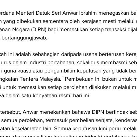
erdana Menteri Datuk Seri Anwar Ibrahim menegaskan b
 yang dibekukan sementara oleh kerajaan mesti melalui r
hanan Negara (DIPN) bagi memastikan setiap transaksi dij
an bertanggungjawab.
kah ini adalah sebahagian daripada usaha berterusan kera
urus dalam industri pertahanan, sekaligus membasmi seb
h guna kuasa atau pengambilan keputusan yang tidak be
ngkatan Tentera Malaysia. “Pembekuan ini bukan untuk 
api untuk memastikan setiap perolehan dilakukan melalui 
ya dalam satu kenyataan rasmi hari ini.
tersebut, Anwar menekankan bahawa DIPN bertindak seb
semua perolehan, termasuk pembelian senjata, kenderaa
atan keselamatan lain. Semua keputusan kini perlu melalu
laman, dan memastikan kepentingan industri pertahanan te