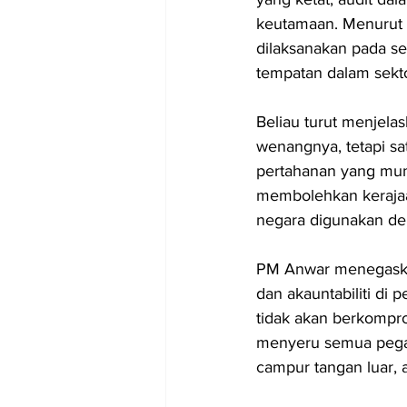
keutamaan. Menurut 
dilaksanakan pada se
tempatan dalam sekt
Beliau turut menjel
wenangnya, tetapi sa
pertahanan yang mung
membolehkan kerajaa
negara digunakan d
PM Anwar menegaskan
dan akauntabiliti di 
tidak akan berkompro
menyeru semua pegaw
campur tangan luar, 