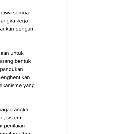
ahawa semua 
angka kerja 
alankan dengan 
jaan untuk 
arang bentuk 
rpandukan 
menghentikan 
mekanisme yang 
agai rangka 
n, sistem 
i penilaian 
mpatan diberi 