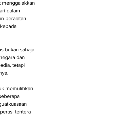
at menggalakkan 
ari dalam 
n peralatan 
 kepada 
us bukan sahaja 
 negara dan 
dia, tetapi 
nya.
ntuk memulihkan 
beberapa 
guatkuasaan 
erasi tentera 