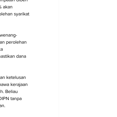
% akan 
lehan syarikat 
ewenang-
dan perolehan 
ka 
astikan dana 
an ketelusan 
ahawa kerajaan 
. Beliau 
DIPN tanpa 
an.