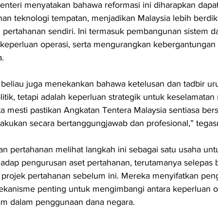
Menteri menyatakan bahawa reformasi ini diharapkan dap
an teknologi tempatan, menjadikan Malaysia lebih berdik
pertahanan sendiri. Ini termasuk pembangunan sistem da
 keperluan operasi, serta mengurangkan kebergantungan
.
 beliau juga menekankan bahawa ketelusan dan tadbir ur
itik, tetapi adalah keperluan strategik untuk keselamatan
ta mesti pastikan Angkatan Tentera Malaysia sentiasa berse
akukan secara bertanggungjawab dan profesional,” tegas
 dan pertahanan melihat langkah ini sebagai satu usaha u
hadap pengurusan aset pertahanan, terutamanya selepas 
n projek pertahanan sebelum ini. Mereka menyifatkan pen
ekanisme penting untuk mengimbangi antara keperluan op
am dalam penggunaan dana negara.