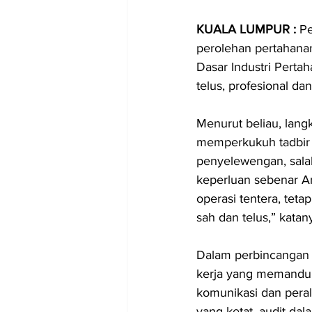
KUALA LUMPUR :
 P
perolehan pertahanan
Dasar Industri Perta
telus, profesional d
Menurut beliau, lang
memperkukuh tadbir 
penyelewengan, sala
keperluan sebenar A
operasi tentera, tet
sah dan telus,” katan
Dalam perbincangan 
kerja yang memandu 
komunikasi dan peral
yang ketat, audit da