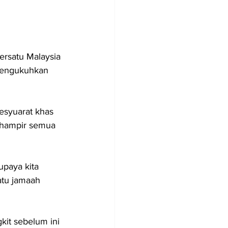
ersatu Malaysia 
 mengukuhkan 
esyuarat khas 
n hampir semua 
upaya kita 
atu jamaah 
it sebelum ini 