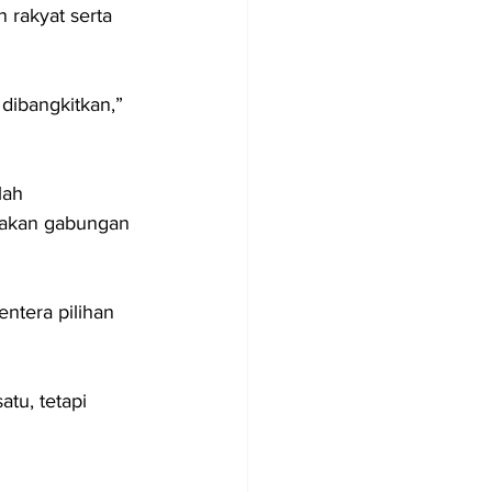
 rakyat serta 
 dibangkitkan,” 
lah 
rakan gabungan 
ntera pilihan 
atu, tetapi 