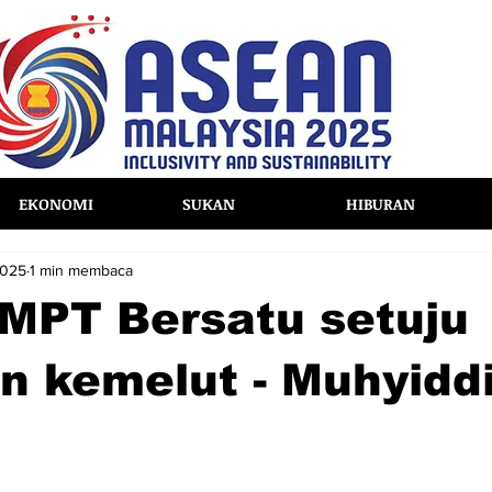
EKONOMI
SUKAN
HIBURAN
2025
1 min membaca
MPT Bersatu setuju
n kemelut - Muhyidd