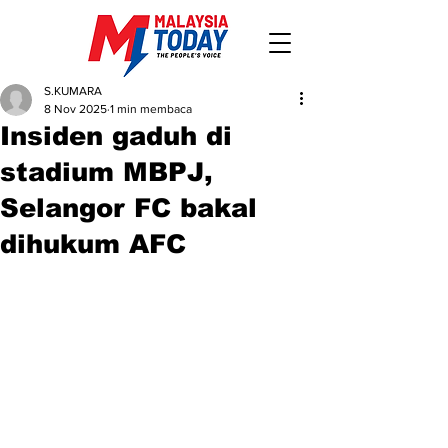
S.KUMARA
8 Nov 2025
1 min membaca
Insiden gaduh di
stadium MBPJ,
Selangor FC bakal
dihukum AFC