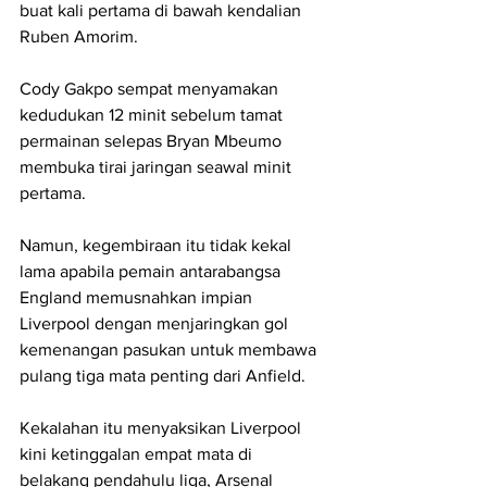
buat kali pertama di bawah kendalian 
Ruben Amorim.
Cody Gakpo sempat menyamakan 
kedudukan 12 minit sebelum tamat 
permainan selepas Bryan Mbeumo 
membuka tirai jaringan seawal minit 
pertama.
Namun, kegembiraan itu tidak kekal 
lama apabila pemain antarabangsa 
England memusnahkan impian 
Liverpool dengan menjaringkan gol 
kemenangan pasukan untuk membawa 
pulang tiga mata penting dari Anfield.
Kekalahan itu menyaksikan Liverpool 
kini ketinggalan empat mata di 
belakang pendahulu liga, Arsenal 