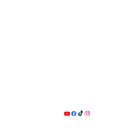
Masukkan e-mel anda di s
Ya, langgan saya ke surat be