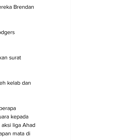
ereka Brendan 
odgers 
an surat 
eh kelab dan 
berapa 
uara kepada 
aksi liga Ahad 
lapan mata di 