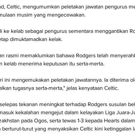
and, Celtic, mengumumkan peletakan jawatan pengurus m
rmulaan musim yang mengecewakan.
ali ke kelab sebagai pengurus sementara menggantikan R
etap dimuktamadkan kelak.
aan rasmi memaklumkan bahawa Rodgers telah menyerahk
n kelab menerima keputusan itu serta-merta.
i ini mengemukakan peletakan jawatannya. Ia diterima ol
kan tugasnya serta-merta," jelas kenyataan Celtic.
 selepas tekanan meningkat terhadap Rodgers susulan be
rmasuk kekalahan mengejut dalam kelayakan Liga Juara-J
azakhstan pada Ogos, serta tewas 1-3 kepada Hearts dalam 
 berturut-turut yang menyaksikan Celtic kini ketinggalan 