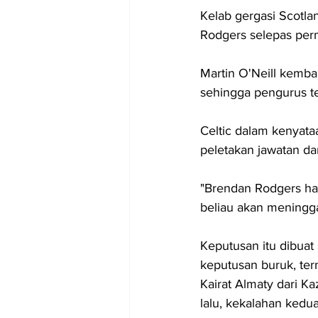
Kelab gergasi Scotl
Rodgers selepas pe
Martin O'Neill kemb
sehingga pengurus t
Celtic dalam kenyat
peletakan jawatan da
"Brendan Rodgers har
beliau akan meninggal
Keputusan itu dibuat
keputusan buruk, te
Kairat Almaty dari K
lalu, kekalahan kedua